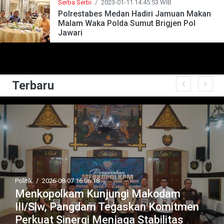
Serba Serbi
/
2023-01-11 14:45:53 WIB
Polrestabes Medan Hadiri Jamuan Makan
Malam Waka Polda Sumut Brigjen Pol
Jawari
Terbaru
Politik
/
2026-08-07 16:06:18
Menkopolkam Kunjungi Makodam
III/Slw, Pangdam Tegaskan Komitmen
Perkuat Sinergi Menjaga Stabilitas