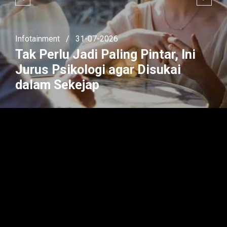
Infotainment
/
31-07-2026
Tak Perlu Jadi Paling Pintar, Ini
Jurus Psikologi agar Disukai
dalam Sekejap