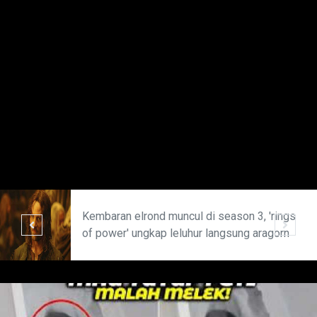
Kembaran elrond muncul di season 3, 'rings
of power' ungkap leluhur langsung aragorn