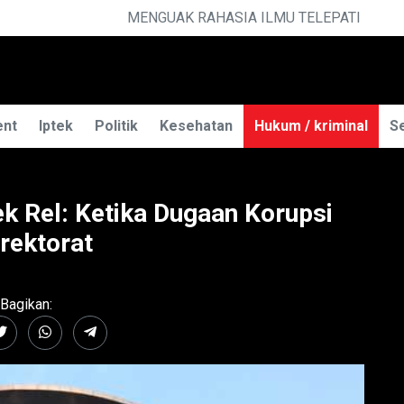
ELEPATI
P
ent
Iptek
Politik
Kesehatan
Hukum / kriminal
Se
k Rel: Ketika Dugaan Korupsi
irektorat
Bagikan: