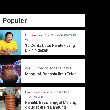
Populer
Infotainment
/
2024-06-09 09:20:19
WIB
10 Cerita Lucu Pendek yang
Bikin Ngakak
Opini
/
2020-06-10 04:52:12 WIB
Menguak Rahasia Ilmu Telepati
Hukum / Kriminal
/
2019-11-18
11:27:55 WIB
Pemilik Baso Enggal Malang
digugat di PN Bandung