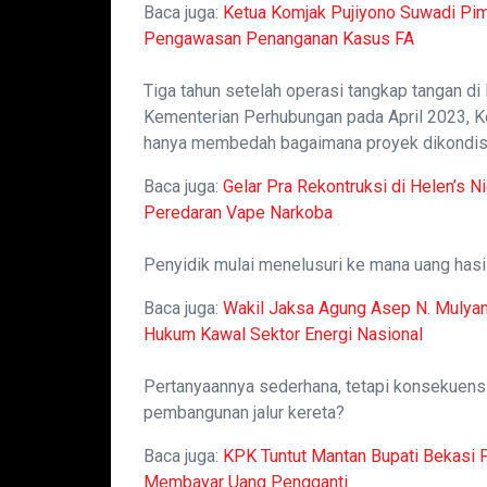
Baca juga:
Ketua Komjak Pujiyono Suwadi Pi
Pengawasan Penanganan Kasus FA
Tiga tahun setelah operasi tangkap tangan di
Kementerian Perhubungan pada April 2023, Ko
hanya membedah bagaimana proyek dikondis
Baca juga:
Gelar Pra Rekontruksi di Helen’s N
Peredaran Vape Narkoba
Penyidik mulai menelusuri ke mana uang hasil
Baca juga:
Wakil Jaksa Agung Asep N. Mulya
Hukum Kawal Sektor Energi Nasional
Pertanyaannya sederhana, tetapi konsekuensi
pembangunan jalur kereta?
Baca juga:
KPK Tuntut Mantan Bupati Bekasi 
Membayar Uang Pengganti