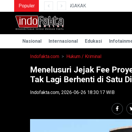
Populer
MENGUAK RAHASIA ILMU T
Nasional
Internasional
Edukasi
Infotainm
Indofakta.com
Hukum / Kriminal
Menelusuri Jejak Fee Proye
Tak Lagi Berhenti di Satu D
Indofakta.com, 2026-06-26 18:30:17 WIB