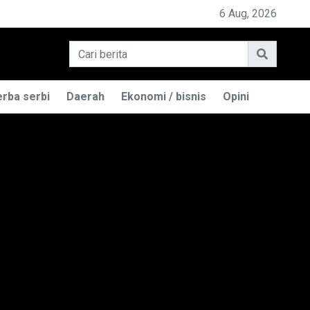
EMILIK BASO ENGGAL MALANG DIGUGAT DI PN BANDUNG
6 Aug, 2026
rba serbi
Daerah
Ekonomi / bisnis
Opini