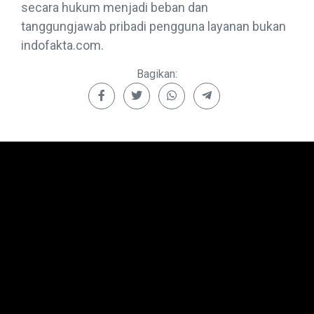
secara hukum menjadi beban dan
tanggungjawab pribadi pengguna layanan bukan
indofakta.com.
Bagikan: