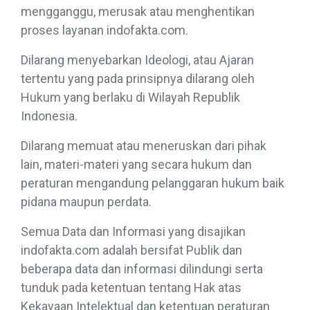
mengganggu, merusak atau menghentikan
proses layanan indofakta.com.
Dilarang menyebarkan Ideologi, atau Ajaran
tertentu yang pada prinsipnya dilarang oleh
Hukum yang berlaku di Wilayah Republik
Indonesia.
Dilarang memuat atau meneruskan dari pihak
lain, materi-materi yang secara hukum dan
peraturan mengandung pelanggaran hukum baik
pidana maupun perdata.
Semua Data dan Informasi yang disajikan
indofakta.com adalah bersifat Publik dan
beberapa data dan informasi dilindungi serta
tunduk pada ketentuan tentang Hak atas
Kekayaan Intelektual dan ketentuan peraturan