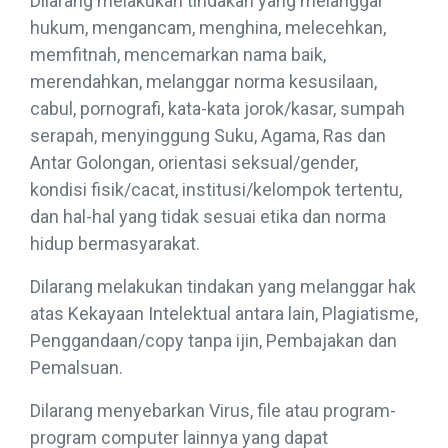
Dilarang melakukan tindakan yang melanggar
hukum, mengancam, menghina, melecehkan,
memfitnah, mencemarkan nama baik,
merendahkan, melanggar norma kesusilaan,
cabul, pornografi, kata-kata jorok/kasar, sumpah
serapah, menyinggung Suku, Agama, Ras dan
Antar Golongan, orientasi seksual/gender,
kondisi fisik/cacat, institusi/kelompok tertentu,
dan hal-hal yang tidak sesuai etika dan norma
hidup bermasyarakat.
Dilarang melakukan tindakan yang melanggar hak
atas Kekayaan Intelektual antara lain, Plagiatisme,
Penggandaan/copy tanpa ijin, Pembajakan dan
Pemalsuan.
Dilarang menyebarkan Virus, file atau program-
program computer lainnya yang dapat