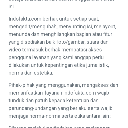
ini.
Indofakta.com berhak untuk setiap saat,
mengedit/mengubah, menyunting isi, melayout,
menunda dan menghilangkan bagian atau fitur
yang disediakan baik foto/gambar, suara dan
video termasuk berhak membatasi akses
pengguna layanan yang kami anggap perlu
dilakukan untuk kepentingan etika jurnalistik,
norma dan estetika.
Pihak-pihak yang menggunakan, mengakses dan
memanfaatkan layanan indofakta.com wajib
tunduk dan patuh kepada ketentuan dan
perundang-undangan yang berlaku serta wajib
menjaga norma-norma serta etika antara lain :