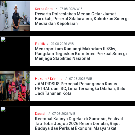
Serba Serbi
/
07-08-2026 WIB
Pewarta Polrestabes Medan Gelar Jumat
Barokah, Pererat Silaturahmi, Kokohkan Sinergi
Media dan Kepolisian
Politik
/
07-08-2026 WIB
Menkopolkam Kunjungi Makodam III/Slw,
Pangdam Tegaskan Komitmen Perkuat Sinergi
Menjaga Stabilitas Nasional
Hukum / Kriminal
/
07-08-2026 WIB
JAM PIDSUS Percepat Penanganan Kasus
PETRAL dan ISC, Lima Tersangka Ditahan, Satu
Jadi Tahanan Kota
Daerah
/
07-08-2026 WIB
Keempat Kalinya Digelar di Samosir, Festival
Tao Toba Joujou 2026 Resmi Dimulai, Rajut
Budaya dan Perkuat Ekonomi Masyarakat