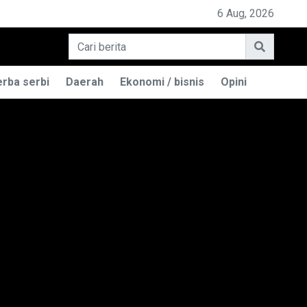
6 Aug, 2026
rba serbi
Daerah
Ekonomi / bisnis
Opini