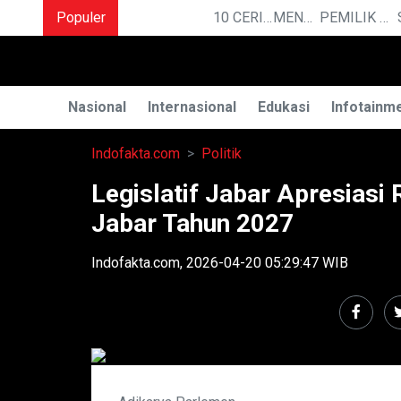
Populer
10 CERITA LUCU PENDEK YANG BIKIN NGAKAK
MENGUAK RAHASIA ILMU TELEPATI
PEMILIK BASO ENGGAL MALANG DIGUGAT DI PN BANDUNG
Nasional
Internasional
Edukasi
Infotainm
Indofakta.com
Politik
Legislatif Jabar Apresias
Jabar Tahun 2027
Indofakta.com, 2026-04-20 05:29:47 WIB