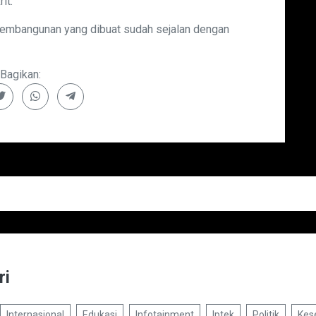
it.
pembangunan yang dibuat sudah sejalan dengan
Bagikan:
ri
Internasional
Edukasi
Infotainment
Iptek
Politik
Kes