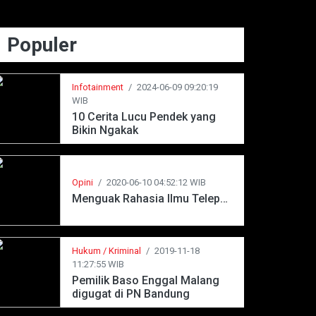
Populer
Infotainment
/
2024-06-09 09:20:19
WIB
10 Cerita Lucu Pendek yang
Bikin Ngakak
Opini
/
2020-06-10 04:52:12 WIB
Menguak Rahasia Ilmu Telepati
Hukum / Kriminal
/
2019-11-18
11:27:55 WIB
Pemilik Baso Enggal Malang
digugat di PN Bandung