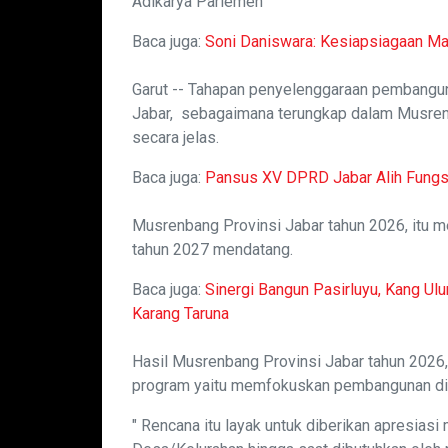
Adikarya Parlemen
Baca juga:
Soni Daniswara: Kesiapsiagaan M
Garut -- Tahapan penyelenggaraan pembangun
Jabar, sebagaimana terungkap dalam Musrenb
secara jelas.
Baca juga:
Pansus XV DPRD Jabar Alih Fungsi
Musrenbang Provinsi Jabar tahun 2026, itu 
tahun 2027 mendatang.
Baca juga:
Sinergi Bangun Pasirluyu, Kang Ul
Karang Taruna
Hasil Musrenbang Provinsi Jabar tahun 2026,
program yaitu memfokuskan pembangunan di
" Rencana itu layak untuk diberikan apresia