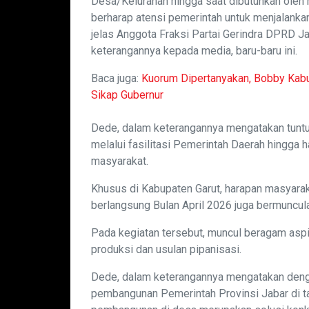
Desa/Kelurahan hingga saat dibutuhkan oleh 
berharap atensi pemerintah untuk menjalanka
jelas Anggota Fraksi Partai Gerindra DPRD J
keterangannya kepada media, baru-baru ini.
Baca juga:
Kuorum Dipertanyakan, Bobby Kab
Sikap Gubernur
Dede, dalam keterangannya mengatakan tunt
melalui fasilitasi Pemerintah Daerah hingga 
masyarakat.
Khusus di Kabupaten Garut, harapan masyara
berlangsung Bulan April 2026 juga bermuncul
Pada kegiatan tersebut, muncul beragam aspira
produksi dan usulan pipanisasi.
Dede, dalam keterangannya mengatakan denga
pembangunan Pemerintah Provinsi Jabar di