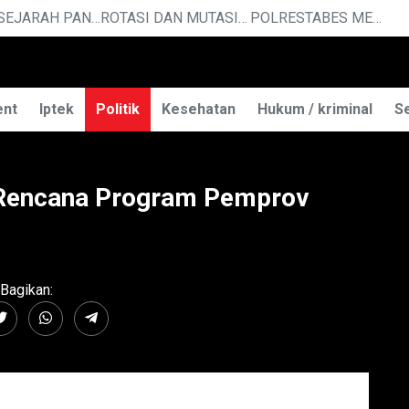
SEJARAH PANJANG IPDN, KAMPUS PELOPOR PENGGERAK REVOLUSI MENTAL
ROTASI DAN MUTASI : BEBERAPA PEJABAT DATANG DAN PERGI DARI JAJARAN KEJAKSAAN TINGGI JAWA BARAT
POLRESTABES MEDAN HADIRI JAMUAN MAKAN MALAM WAKA POLDA SUMUT BRIGJEN POL JAWARI
ent
Iptek
Politik
Kesehatan
Hukum / kriminal
Se
i Rencana Program Pemprov
Bagikan: