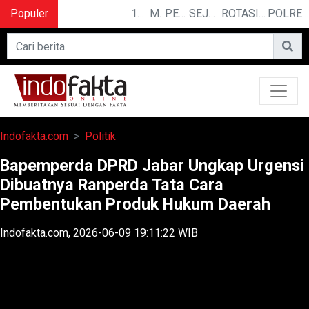
Populer
10 CERITA LUCU PENDEK YANG BIKIN NGAKAK
MENGUAK RAHASIA ILMU TELEPATI
PEMILIK BASO ENGGAL MALANG DIGUGAT DI PN BANDUNG
SEJARAH PANJANG IPDN, KAMPUS PELOPOR PENGGERAK REVOLUSI MENTAL
ROTASI DAN MUTASI : BEBERAPA PEJABAT DATANG DAN PERGI DARI JAJARAN KEJAKSAAN TINGGI JAWA BARAT
POLRESTABES MEDAN HADIRI JAMUAN MAKAN MALAM WAKA POLDA SUMUT BRIGJEN POL JAWARI
Indofakta.com
Politik
Bapemperda DPRD Jabar Ungkap Urgensi
Dibuatnya Ranperda Tata Cara
Pembentukan Produk Hukum Daerah
Indofakta.com, 2026-06-09 19:11:22 WIB