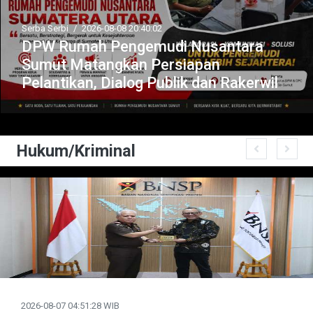
Serba Serbi
/
2026-08-08 20:40:02
DPW Rumah Pengemudi Nusantara
Sumut Matangkan Persiapan
Pelantikan, Dialog Publik dan Rakerwil
Hukum/Kriminal
2026-08-07 04:51:28 WIB