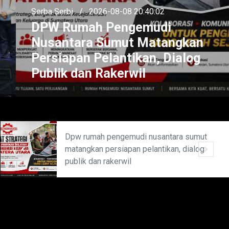
Serba Serbi
/
2026-08-08 20:40:02
DPW Rumah Pengemudi
Nusantara Sumut Matangkan
Persiapan Pelantikan, Dialog
Publik dan Rakerwil
Dpw rumah pengemudi nusantara sumut
matangkan persiapan pelantikan, dialog
publik dan rakerwil