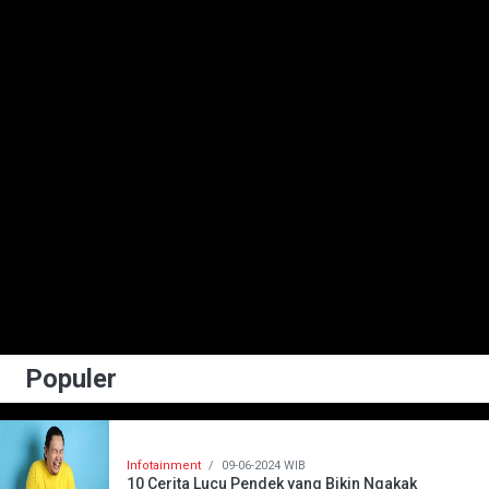
Populer
Infotainment
/
09-06-2024 WIB
10 Cerita Lucu Pendek yang Bikin Ngakak