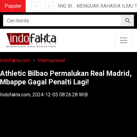
Populer
10 CERITA LUCU PENDEK YANG BIKIN NGAKAK
MENGUAK 
Indofakta.com
Internasional
Athletic Bilbao Permalukan Real Madrid,
Mbappe Gagal Penalti Lagi!
Indofakta.com, 2024-12-05 08:26:28 WIB