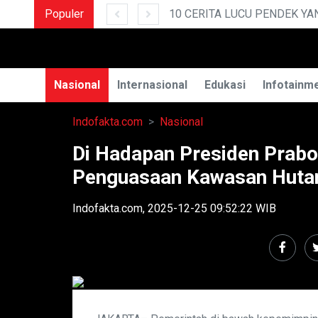
Populer
POLRESTABES MEDAN HADIRI JAMUAN MAKAN MALAM WAKA POLDA SUMUT BRIGJEN POL JAWARI
10 CERITA LUCU PENDEK YANG BIKIN NGA
Nasional
Internasional
Edukasi
Infotainm
Indofakta.com
Nasional
Di Hadapan Presiden Prabo
Penguasaan Kawasan Hutan 
Indofakta.com, 2025-12-25 09:52:22 WIB