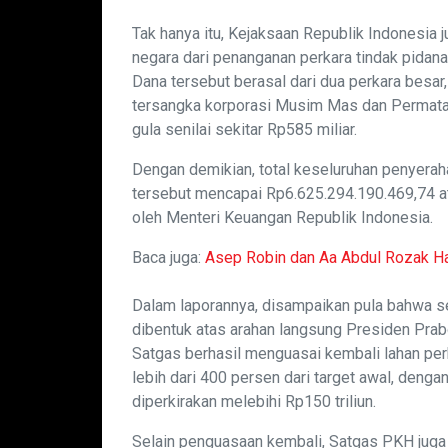
Tak hanya itu, Kejaksaan Republik Indonesia
negara dari penanganan perkara tindak pidana
Dana tersebut berasal dari dua perkara besar
tersangka korporasi Musim Mas dan Permata Hij
gula senilai sekitar Rp585 miliar.
Dengan demikian, total keseluruhan penyerah
tersebut mencapai Rp6.625.294.190.469,74 ata
oleh Menteri Keuangan Republik Indonesia.
Baca juga:
Asep Robin dan Aa Abdul Rozak Ha
Dalam laporannya, disampaikan pula bahwa se
dibentuk atas arahan langsung Presiden Prab
Satgas berhasil menguasai kembali lahan per
lebih dari 400 persen dari target awal, dengan
diperkirakan melebihi Rp150 triliun.
Selain penguasaan kembali, Satgas PKH juga