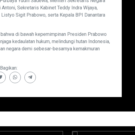
 Purbaya Yudhi Sadewa, Menteri Sekretaris Negara
 Antoni, Sekretaris Kabinet Teddy Indra Wijaya,
 Listyo Sigit Prabowo, serta Kepala BPI Danantara
an bahwa di bawah kepemimpinan Presiden Prabowo
njaga kedaulatan hukum, melindungi hutan Indonesia,
gan negara demi sebesar-besarnya kemakmuran
Bagikan: