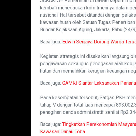
JAKARTA– Pemerintah di bawah kepemimpina
kembali menegaskan komitmennya dalam pen
nasional. Hal tersebut ditandai dengan pela
kawasan hutan oleh Satuan Tugas Penertiban
Bundar Kejaksaan Agung, Jakarta, Rabu (24/9
Baca juga:
Edwin Senjaya Dorong Warga Terus
Kegiatan strategis ini disaksikan langsung 
pengawasan sekaligus penegasan arah kebij
hutan dan memulihkan kerugian keuangan neg
Baca juga:
GAMKI Siantar Laksanakan Penana
Pada kesempatan tersebut, Satgas PKH meny
tahap V dengan total luas mencapai 893.002,38
penagihan denda administratif senilai Rp2.3
Baca juga:
Tingkatkan Perekonomian Masyarak
Kawasan Danau Toba