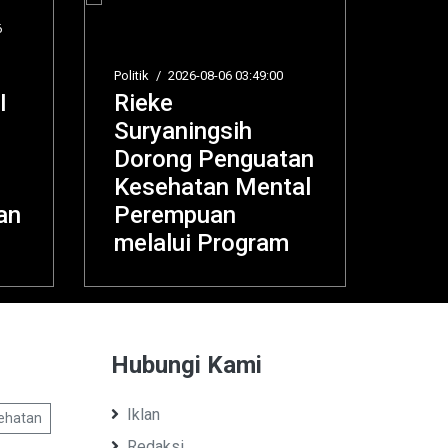
Politik
/
2026-08-06 03:49:00
Daerah
/
2026-08-05 20:
Rieke
DPD KNPI Ko
Suryaningsih
Pematangsian
Dorong Penguatan
Audiensi Ke
Kesehatan Mental
Kapolres dan
Perempuan
Sekda, Ini Pe
melalui Program
yang Disampa
Hubungi Kami
Iklan
ehatan
Redaksi