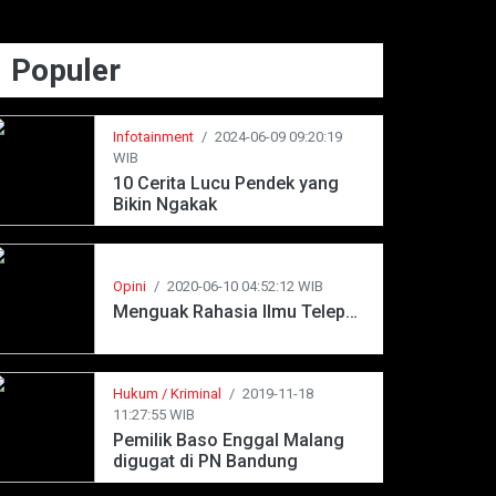
Populer
Infotainment
/
2024-06-09 09:20:19
WIB
10 Cerita Lucu Pendek yang
Bikin Ngakak
Opini
/
2020-06-10 04:52:12 WIB
Menguak Rahasia Ilmu Telepati
Hukum / Kriminal
/
2019-11-18
11:27:55 WIB
Pemilik Baso Enggal Malang
digugat di PN Bandung