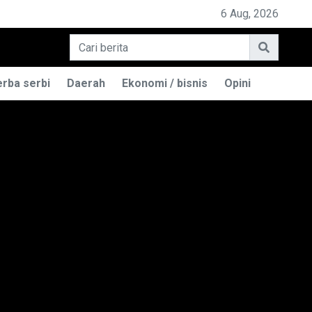
A ILMU TELEPATI
6 Aug, 2026
rba serbi
Daerah
Ekonomi / bisnis
Opini