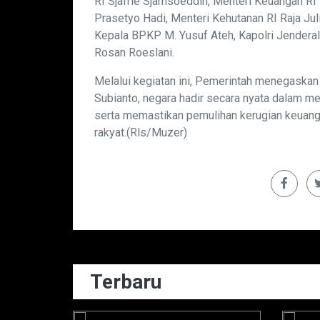
RI Sjafrie Sjamsoeddin, Menteri Keuangan RI
Prasetyo Hadi, Menteri Kehutanan RI Raja Juli
Kepala BPKP M. Yusuf Ateh, Kapolri Jenderal
Rosan Roeslani.
Melalui kegiatan ini, Pemerintah menegask
Subianto, negara hadir secara nyata dalam me
serta memastikan pemulihan kerugian keuan
rakyat.(Rls/Muzer)
Terbaru