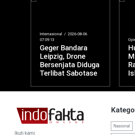
Internasional
/
2026-08-06
07:09:13
Opini
/
2026-08-06 06
Geger Bandara
Hukum Perc
Leipzig, Drone
Mitos dan
Bersenjata Diduga
Ramalan da
Terlibat Sabotase
Islam, Ini Da
Katego
Nasional
Ikuti kami: