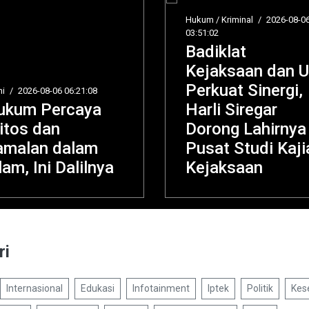
Hukum / Kriminal
/
2026-08-06
03:51:02
Badiklat
Kejaksaan dan UI
Perkuat Sinergi,
:21:08
aya
Harli Siregar
Dorong Lahirnya
lam
Pusat Studi Kajian
lilnya
Kejaksaan
ri
Internasional
Edukasi
Infotainment
Iptek
Politik
Kes