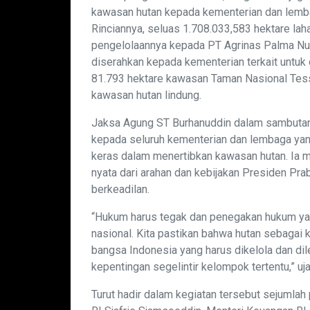
kawasan hutan kepada kementerian dan lembag
Rinciannya, seluas 1.708.033,583 hektare la
pengelolaannya kepada PT Agrinas Palma Nus
diserahkan kepada kementerian terkait untuk
81.793 hektare kawasan Taman Nasional Tess
kawasan hutan lindung.
Jaksa Agung ST Burhanuddin dalam sambutan
kepada seluruh kementerian dan lembaga yan
keras dalam menertibkan kawasan hutan. Ia 
nyata dari arahan dan kebijakan Presiden P
berkeadilan.
“Hukum harus tegak dan penegakan hukum yan
nasional. Kita pastikan bahwa hutan sebagai
bangsa Indonesia yang harus dikelola dan dil
kepentingan segelintir kelompok tertentu,” uj
Turut hadir dalam kegiatan tersebut sejumlah 