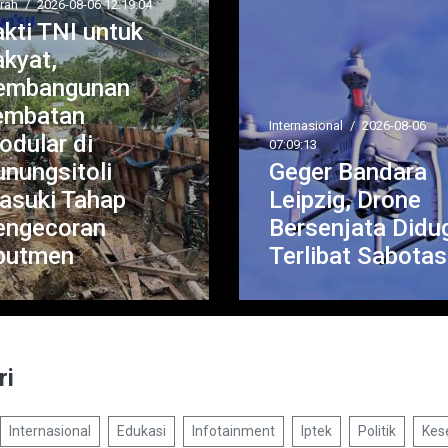
ernasional
/
2026-08-06
09:13
Opini
/
2026-08-06 06:21:08
eger Bandara
Hukum Percaya
eipzig, Drone
Mitos dan
ersenjata Diduga
Ramalan dalam
erlibat Sabotase
Islam, Ini Daliln
ri
Internasional
Edukasi
Infotainment
Iptek
Politik
Kes