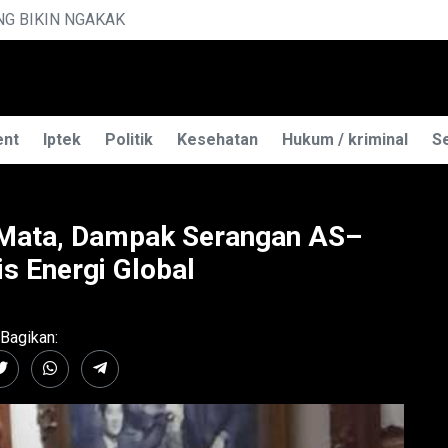
K RAHASIA ILMU TELEPATI
ent
Iptek
Politik
Kesehatan
Hukum / kriminal
Se
 Mata, Dampak Serangan AS–
is Energi Global
Bagikan: