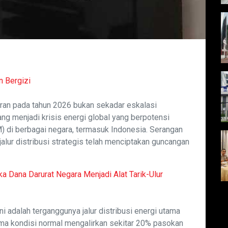
n Bergizi
 Iran pada tahun 2026 bukan sekadar eskalasi
ang menjadi krisis energi global yang berpotensi
 di berbagai negara, termasuk Indonesia. Serangan
 jalur distribusi strategis telah menciptakan guncangan
 Dana Darurat Negara Menjadi Alat Tarik-Ulur
ini adalah terganggunya jalur distribusi energi utama
lama kondisi normal mengalirkan sekitar 20% pasokan