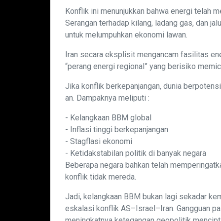
Konflik ini menunjukkan bahwa energi telah m
Serangan terhadap kilang, ladang gas, dan jalur
untuk melumpuhkan ekonomi lawan.
Iran secara eksplisit mengancam fasilitas en
“perang energi regional” yang berisiko memicu
Jika konflik berkepanjangan, dunia berpotens
an. Dampaknya meliputi :
- Kelangkaan BBM global
- Inflasi tinggi berkepanjangan
- Stagflasi ekonomi
- Ketidakstabilan politik di banyak negara
Beberapa negara bahkan telah memperingatka
konflik tidak mereda.
Jadi, kelangkaan BBM bukan lagi sekadar kem
eskalasi konflik AS–Israel–Iran. Gangguan pas
meningkatnya ketegangan geopolitik mencipta