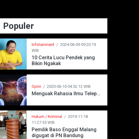
Populer
Infotainment
/
2024-06-09 09:20:19
WIB
10 Cerita Lucu Pendek yang
Bikin Ngakak
Opini
/
2020-06-10 04:52:12 WIB
Menguak Rahasia Ilmu Telepati
Hukum / Kriminal
/
2019-11-18
11:27:55 WIB
Pemilik Baso Enggal Malang
digugat di PN Bandung