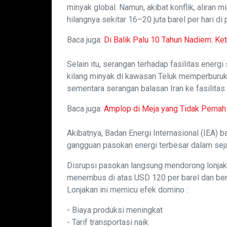
minyak global. Namun, akibat konflik, aliran
hilangnya sekitar 16–20 juta barel per hari di 
Baca juga:
Di Balik Palu 10 Tahun Nadiem: K
Selain itu, serangan terhadap fasilitas energi
kilang minyak di kawasan Teluk memperburuk k
sementara serangan balasan Iran ke fasilitas
Baca juga:
Amplop di Meja yang Tidak Perna
Akibatnya, Badan Energi Internasional (IEA) b
gangguan pasokan energi terbesar dalam sej
Disrupsi pasokan langsung mendorong lonjak
menembus di atas USD 120 per barel dan berp
Lonjakan ini memicu efek domino :
- Biaya produksi meningkat
- Tarif transportasi naik