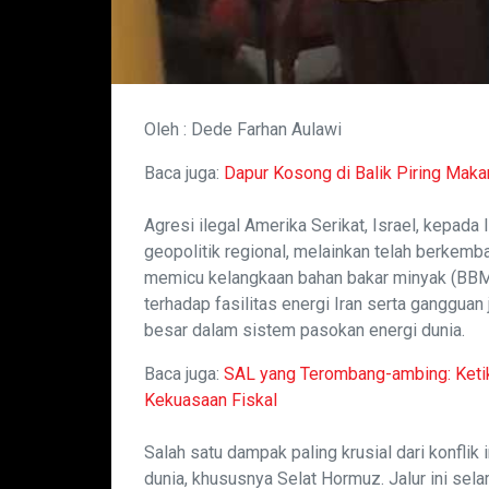
Oleh : Dede Farhan Aulawi
Baca juga:
Dapur Kosong di Balik Piring Maka
Agresi ilegal Amerika Serikat, Israel, kepada
geopolitik regional, melainkan telah berkemb
memicu kelangkaan bahan bakar minyak (BBM)
terhadap fasilitas energi Iran serta gangguan
besar dalam sistem pasokan energi dunia.
Baca juga:
SAL yang Terombang-ambing: Ketika
Kekuasaan Fiskal
Salah satu dampak paling krusial dari konflik 
dunia, khususnya Selat Hormuz. Jalur ini se