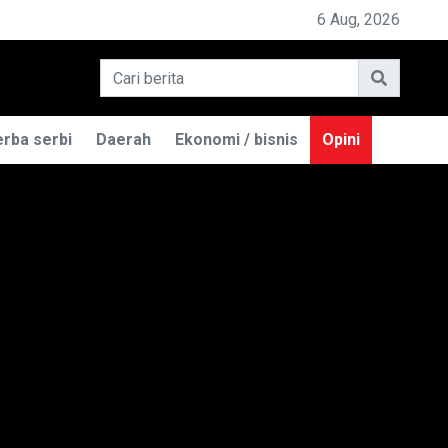
PEMILIK BASO ENGGAL MALANG DIGUGAT 
6 Aug, 2026
rba serbi
Daerah
Ekonomi / bisnis
Opini