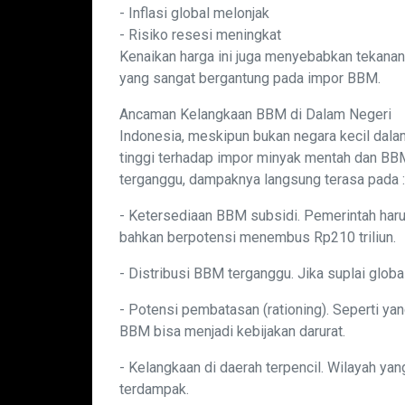
- Inflasi global melonjak
- Risiko resesi meningkat
Kenaikan harga ini juga menyebabkan tekanan 
yang sangat bergantung pada impor BBM.
Ancaman Kelangkaan BBM di Dalam Negeri
Indonesia, meskipun bukan negara kecil dalam
tinggi terhadap impor minyak mentah dan BBM 
terganggu, dampaknya langsung terasa pada :
- Ketersediaan BBM subsidi. Pemerintah ha
bahkan berpotensi menembus Rp210 triliun.
- Distribusi BBM terganggu. Jika suplai globa
- Potensi pembatasan (rationing). Seperti ya
BBM bisa menjadi kebijakan darurat.
- Kelangkaan di daerah terpencil. Wilayah yan
terdampak.