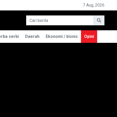
EMILIK BASO ENGGAL MALANG DIGUGAT DI PN BANDUNG
7 Aug, 2026
rba serbi
Daerah
Ekonomi / bisnis
Opini