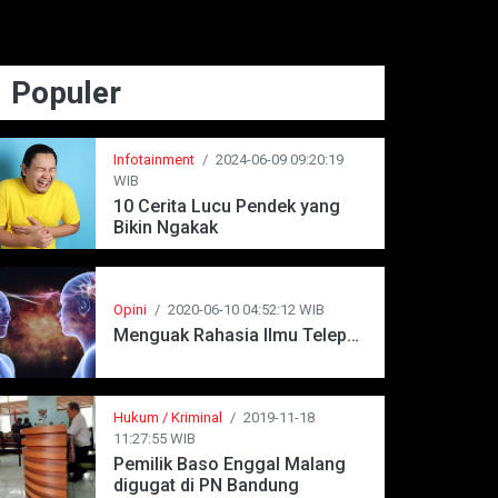
Populer
Infotainment
/
2024-06-09 09:20:19
WIB
10 Cerita Lucu Pendek yang
Bikin Ngakak
Opini
/
2020-06-10 04:52:12 WIB
Menguak Rahasia Ilmu Telepati
Hukum / Kriminal
/
2019-11-18
11:27:55 WIB
Pemilik Baso Enggal Malang
digugat di PN Bandung