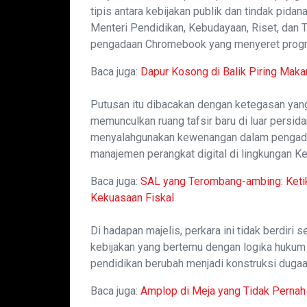
tipis antara kebijakan publik dan tindak pid
Menteri Pendidikan, Kebudayaan, Riset, dan T
pengadaan Chromebook yang menyeret program
Baca juga:
Dapur Kosong di Balik Piring Maka
Putusan itu dibacakan dengan ketegasan yan
memunculkan ruang tafsir baru di luar persi
menyalahgunakan kewenangan dalam pengada
manajemen perangkat digital di lingkungan 
Baca juga:
SAL yang Terombang-ambing: Ketika
Kekuasaan Fiskal
Di hadapan majelis, perkara ini tidak berdiri
kebijakan yang bertemu dengan logika hukum 
pendidikan berubah menjadi konstruksi dugaan 
Baca juga:
Amplop di Meja yang Tidak Perna