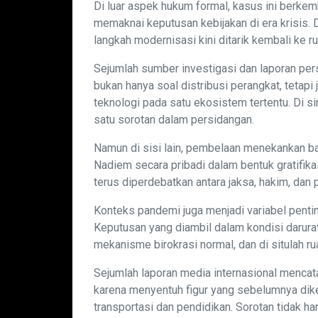
Di luar aspek hukum formal, kasus ini berke
memaknai keputusan kebijakan di era krisis. 
langkah modernisasi kini ditarik kembali ke 
Sejumlah sumber investigasi dan laporan p
bukan hanya soal distribusi perangkat, tetapi
teknologi pada satu ekosistem tertentu. Di si
satu sorotan dalam persidangan.
Namun di sisi lain, pembelaan menekankan ba
Nadiem secara pribadi dalam bentuk gratifikasi
terus diperdebatkan antara jaksa, hakim, dan
Konteks pandemi juga menjadi variabel pentin
Keputusan yang diambil dalam kondisi darurat
mekanisme birokrasi normal, dan di situlah ru
Sejumlah laporan media internasional mencat
karena menyentuh figur yang sebelumnya diken
transportasi dan pendidikan. Sorotan tidak ha