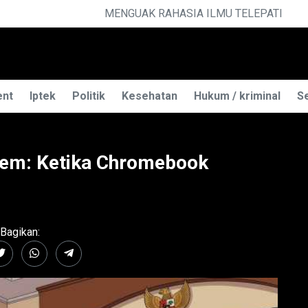
ELEPATI
P
ent
Iptek
Politik
Kesehatan
Hukum / kriminal
Se
diem: Ketika Chromebook
Bagikan: