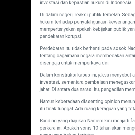
investasi dan kepastian hukum di Indonesia.
Di dalam negeri, reaksi publik terbelah. Seba
hukum terhadap penyalahgunaan kewenangan d
mempertanyakan apakah kebijakan publik yang l
pendekatan korupsi.
Perdebatan itu tidak berhenti pada sosok Nad
tentang bagaimana negara membedakan antara
disengaja untuk memperkaya diri.
Dalam konstruksi kasus ini, jaksa menyebut a
investasi, sementara pembelaan menegaskan b
jahat. Di antara dua narasi itu, pengadilan me
Namun keberadaan dissenting opinion menunju
itu tidak tunggal. Ada ruang keraguan yang teta
Banding yang diajukan Nadiem kini menjadi f
perkara ini. Apakah vonis 10 tahun akan mengu