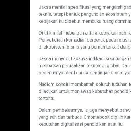
Jaksa menilai spesifikasi yang mengarah pa
teknis, tetapi bentuk penguncian ekosistem 
kebijakan itu disebut membuka ruang dominas
Di titik inilah hubungan antara kebijakan publ
Penyelidikan kemudian bergerak pada relasi
di ekosistem bisnis yang pernah terkait den
Jaksa menyebut adanya indikasi keuntungan y
melibatkan perusahaan teknologi global. Dar
sepenuhnya steril dari kepentingan bisnis yan
Nadiem sendiri membantah seluruh tuduhan 
dilakukan untuk menjawab kebutuhan pendidik
tertentu.
Dalam pembelaannya, ia juga menyebut bahw
yang sah dan terbuka. Chromebook dipilih kar
kebutuhan digitalisasi pendidikan saat itu.