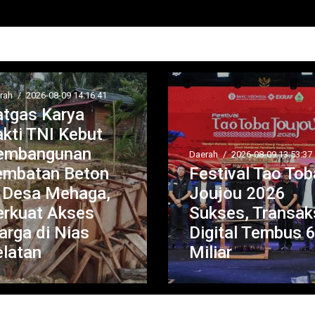
Serba Serbi
/
2026-08-08 20:
DPW Rumah
Pengemudi
Nusantara Sum
erah
/
2026-08-09 13:53:37
estival Tao Toba
Matangkan
oujou 2026
Persiapan
ukses, Transaksi
Pelantikan, Dial
igital Tembus 6
Publik dan
iliar
Rakerwil