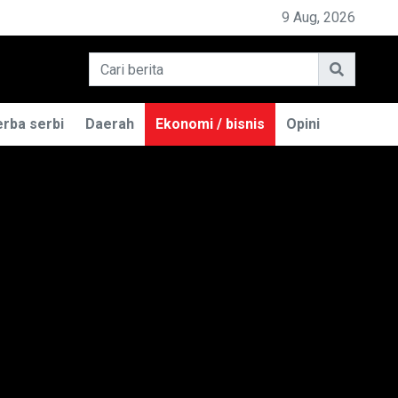
PEMILIK BASO ENGGAL MALANG DIGUG
9 Aug, 2026
rba serbi
Daerah
Ekonomi / bisnis
Opini