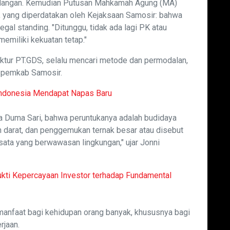
ndangan. Kemudian Putusan Mahkamah Agung (MA)
g, yang diperdatakan oleh Kejaksaan Samosir: bahwa
egal standing. "Ditunggu, tidak ada lagi PK atau
memiliki kekuatan tetap."
rektur PT.GDS, selalu mencari metode dan permodalan,
h pemkab Samosir.
 Indonesia Mendapat Napas Baru
ga Duma Sari, bahwa peruntukanya adalah budidaya
n darat, dan penggemukan ternak besar atau disebut
sata yang berwawasan lingkungan," ujar Jonni
ukti Kepercayaan Investor terhadap Fundamental
rmanfaat bagi kehidupan orang banyak, khususnya bagi
jaan.