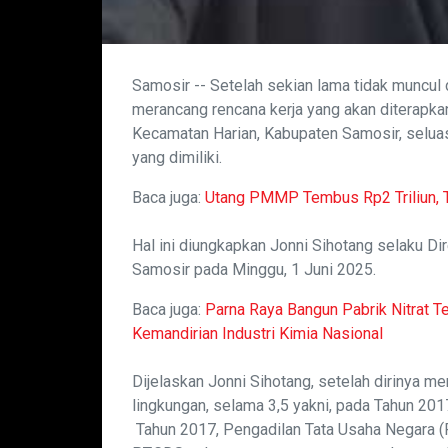
Samosir -- Setelah sekian lama tidak muncul
merancang rencana kerja yang akan diterapkan
Kecamatan Harian, Kabupaten Samosir, seluas 
yang dimiliki.
Baca juga:
Utang PMMP Tembus Rp2 Triliun, 
Hal ini diungkapkan Jonni Sihotang selaku Di
Samosir pada Minggu, 1 Juni 2025.
Baca juga:
Parna Raya Bangun Pabrik Nitrat Ter
Kemandirian Industri Kimia Nasional
Dijelaskan Jonni Sihotang, setelah dirinya m
lingkungan, selama 3,5 yakni, pada Tahun 20
Tahun 2017, Pengadilan Tata Usaha Negara (