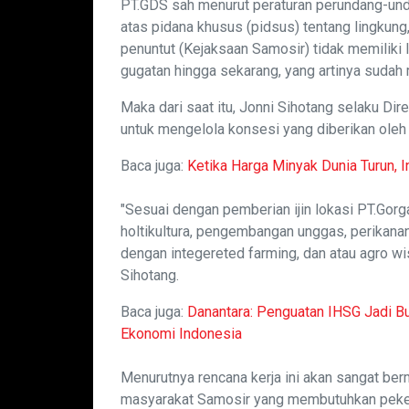
PT.GDS sah menurut peraturan perundang-u
atas pidana khusus (pidsus) tentang lingkun
penuntut (Kejaksaan Samosir) tidak memiliki l
gugatan hingga sekarang, yang artinya sudah 
Maka dari saat itu, Jonni Sihotang selaku Di
untuk mengelola konsesi yang diberikan ole
Baca juga:
Ketika Harga Minyak Dunia Turun,
"Sesuai dengan pemberian ijin lokasi PT.Gor
holtikultura, pengembangan unggas, perikana
dengan integereted farming, dan atau agro wi
Sihotang.
Baca juga:
Danantara: Penguatan IHSG Jadi B
Ekonomi Indonesia
Menurutnya rencana kerja ini akan sangat be
masyarakat Samosir yang membutuhkan peker