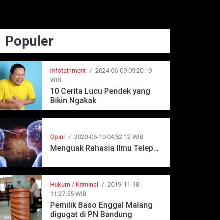
Populer
Infotainment
/
2024-06-09 09:20:19
WIB
10 Cerita Lucu Pendek yang
Bikin Ngakak
Opini
/
2020-06-10 04:52:12 WIB
Menguak Rahasia Ilmu Telepati
Hukum / Kriminal
/
2019-11-18
11:27:55 WIB
Pemilik Baso Enggal Malang
digugat di PN Bandung