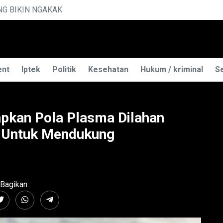
GUAK RAHASIA ILMU TELEPATI
ent
Iptek
Politik
Kesehatan
Hukum / kriminal
Se
pkan Pola Plasma Dilahan
, Untuk Mendukung
Bagikan: