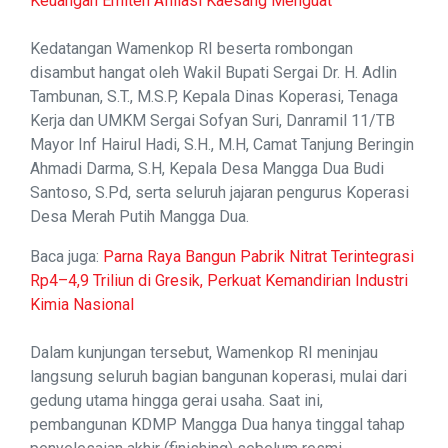
Keuangan Emiten Afiliasi Kaesang Menguat
Kedatangan Wamenkop RI beserta rombongan
disambut hangat oleh Wakil Bupati Sergai Dr. H. Adlin
Tambunan, S.T., M.S.P, Kepala Dinas Koperasi, Tenaga
Kerja dan UMKM Sergai Sofyan Suri, Danramil 11/TB
Mayor Inf Hairul Hadi, S.H., M.H, Camat Tanjung Beringin
Ahmadi Darma, S.H, Kepala Desa Mangga Dua Budi
Santoso, S.Pd, serta seluruh jajaran pengurus Koperasi
Desa Merah Putih Mangga Dua.
Baca juga:
Parna Raya Bangun Pabrik Nitrat Terintegrasi
Rp4–4,9 Triliun di Gresik, Perkuat Kemandirian Industri
Kimia Nasional
Dalam kunjungan tersebut, Wamenkop RI meninjau
langsung seluruh bagian bangunan koperasi, mulai dari
gedung utama hingga gerai usaha. Saat ini,
pembangunan KDMP Mangga Dua hanya tinggal tahap