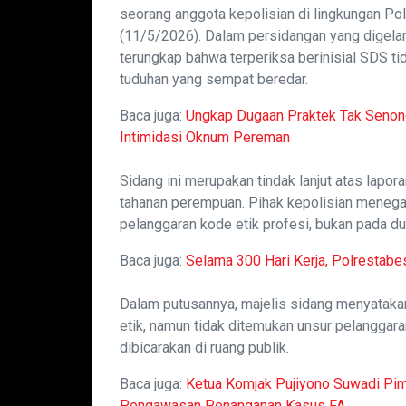
seorang anggota kepolisian di lingkungan Pol
(11/5/2026). Dalam persidangan yang digela
terungkap bahwa terperiksa berinisial SDS t
tuduhan yang sempat beredar.
Baca juga:
Ungkap Dugaan Praktek Tak Seno
Intimidasi Oknum Pereman
Sidang ini merupakan tindak lanjut atas lap
tahanan perempuan. Pihak kepolisian meneg
pelanggaran kode etik profesi, bukan pada du
Baca juga:
Selama 300 Hari Kerja, Polrestab
Dalam putusannya, majelis sidang menyatak
etik, namun tidak ditemukan unsur pelanggar
dibicarakan di ruang publik.
Baca juga:
Ketua Komjak Pujiyono Suwadi Pi
Pengawasan Penanganan Kasus FA