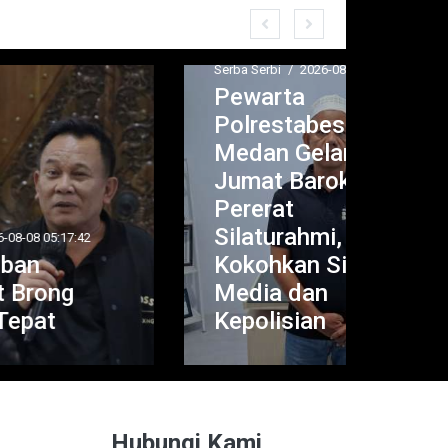
Serba Serbi
/
2026-08-07 16:30:53
Politik
Pewarta
Men
Polrestabes
Kun
Medan Gelar
Mak
Jumat Barokah,
Pa
Pererat
Teg
Silaturahmi,
Kom
Kokohkan Sinergi
Sin
Media dan
Stab
Kepolisian
Nas
Hubungi Kami