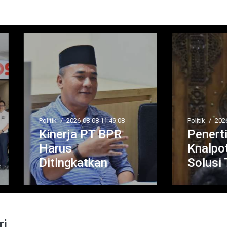
tik
/
2026-08-08 11:49:08
Politik
/
2026-08-08 05:17:42
inerja PT BPR
Penertiban
arus
Knalpot Brong
tingkatkan
Solusi Tepat
ri