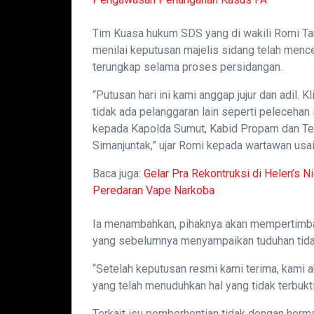
Tim Kuasa hukum SDS yang di wakili Romi Ta
menilai keputusan majelis sidang telah menc
terungkap selama proses persidangan.
“Putusan hari ini kami anggap jujur dan adil. 
tidak ada pelanggaran lain seperti peleceha
kepada Kapolda Sumut, Kabid Propam dan Te
Simanjuntak,” ujar Romi kepada wartawan usai
Baca juga:
Gelar Pra Rekontruksi di Helen’s N
Peredaran Vape Narkoba
Ia menambahkan, pihaknya akan mempertimban
yang sebelumnya menyampaikan tuduhan tidak
“Setelah keputusan resmi kami terima, kami 
yang telah menuduhkan hal yang tidak terbukti
Terkait isu pemberhentian tidak dengan horm