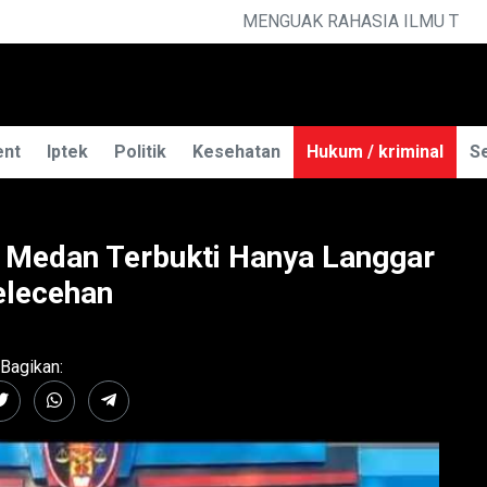
MU TELEPATI
ent
Iptek
Politik
Kesehatan
Hukum / kriminal
Se
es Medan Terbukti Hanya Langgar
elecehan
Bagikan: