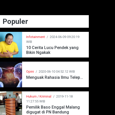
Populer
Infotainment
/
2024-06-09 09:20:19
WIB
10 Cerita Lucu Pendek yang
Bikin Ngakak
Opini
/
2020-06-10 04:52:12 WIB
Menguak Rahasia Ilmu Telepati
Hukum / Kriminal
/
2019-11-18
11:27:55 WIB
Pemilik Baso Enggal Malang
digugat di PN Bandung