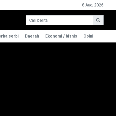
PEMILIK BASO ENGGAL MALANG DIGUGAT DI PN BANDUN
8 Aug, 2026
rba serbi
Daerah
Ekonomi / bisnis
Opini