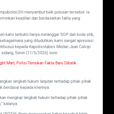
mpubolon,SH menyambut baik putusan tersebut. Ia
erminkan keadilan dan berdasarkan fakta yang
Klien kami terbukti hanya melanggar SOP dan kode etik,
n sebagaimana yang dituduhkan, kami sangat apresiasi
rkhusus kepada Kapolrestabes Medan Jean Calvijn
 sidang, Senin (11/5/2026) sore.
ight Mart, Polisi Temukan Fakta Baru Dibalik
gkan langkah hukum lanjutan terhadap pihak-pihak
 berdasar kepada kliennya.
akan mengkaji langkah hukum terhadap pihak-pihak
,” katanya.
at (PDTH), Romi menegaskan kabar tersebut tidak