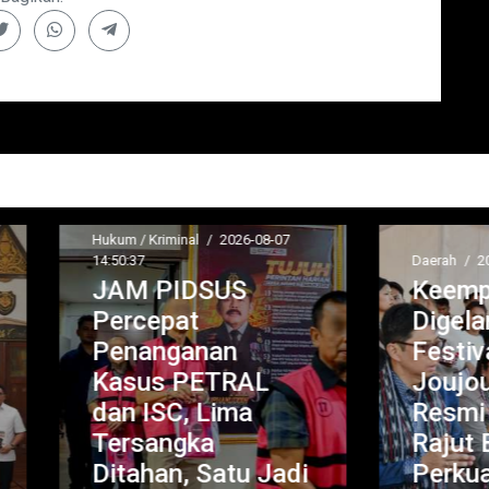
um / Kriminal
/
2026-08-07
50:37
Daerah
/
2026-08-07 14:45:35
AM PIDSUS
Keempat Kaliny
ercepat
Digelar di Samos
enanganan
Festival Tao Tob
asus PETRAL
Joujou 2026
n ISC, Lima
Resmi Dimulai,
ersangka
Rajut Budaya da
tahan, Satu Jadi
Perkuat Ekonom