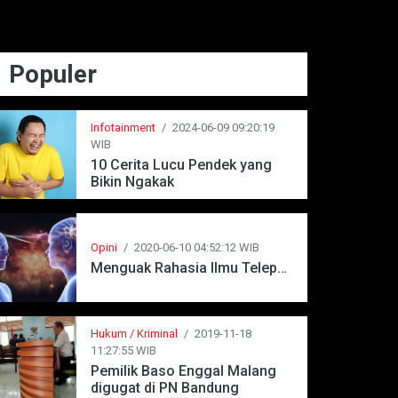
Populer
Infotainment
/
2024-06-09 09:20:19
WIB
10 Cerita Lucu Pendek yang
Bikin Ngakak
Opini
/
2020-06-10 04:52:12 WIB
Menguak Rahasia Ilmu Telepati
Hukum / Kriminal
/
2019-11-18
11:27:55 WIB
Pemilik Baso Enggal Malang
digugat di PN Bandung