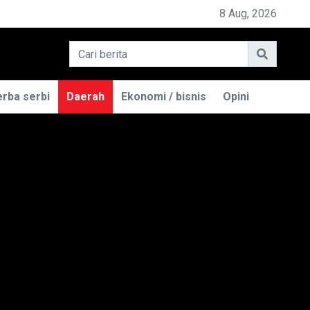
PEMILIK BASO ENGGAL MALANG DIGUGAT DI PN BANDUNG
8 Aug, 2026
rba serbi
Daerah
Ekonomi / bisnis
Opini