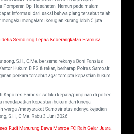
ma Pomparan Op. Hasahatan. Namun pada malam
dapat informasi dari saksi bahwa plang tersebut telah
por mengaku mengalami kerugian kurang lebih 5 juta
 Fidelis Sembiring Lepas Keberangkatan Pramuka
nsong, S.H., C.Me. bersama rekanya Boni Fansius
i Kantor Hukum B.F.S & rekan, berharap Polres Samosir
anan perkara tersebut agar tercipta kepastian hukum
leh Kapolres Samosir selaku kepala/pimpinan di polres
a mendapatkan kepastian hukum dan kinerja
eh warga /masyarakat Samosir atas adanya kejadian
g, S.H., C.Me. Rabu 3 Juni 2026
ses Rudi Manurung Bawa Manroe FC Raih Gelar Juara,