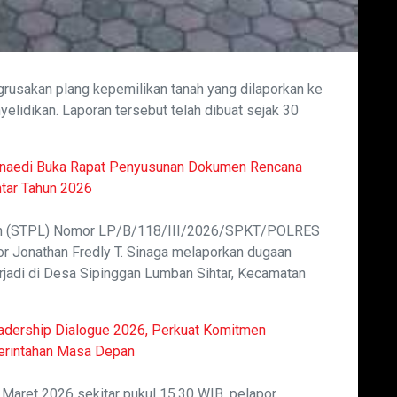
usakan plang kepemilikan tanah yang dilaporkan ke
lidikan. Laporan tersebut telah dibuat sejak 30
Junaedi Buka Rapat Penyusunan Dokumen Rencana
tar Tahun 2026
ran (STPL) Nomor LP/B/118/III/2026/SPKT/POLRES
onathan Fredly T. Sinaga melaporkan dugaan
rjadi di Desa Sipinggan Lumban Sihtar, Kecamatan
adership Dialogue 2026, Perkuat Komitmen
merintahan Masa Depan
 Maret 2026 sekitar pukul 15.30 WIB, pelapor