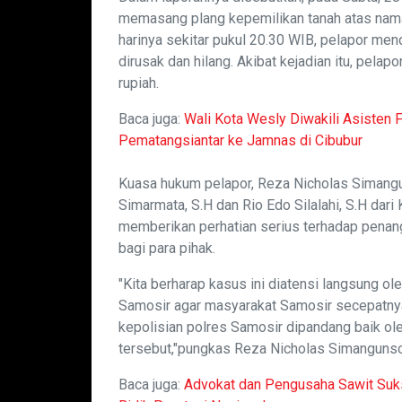
memasang plang kepemilikan tanah atas na
harinya sekitar pukul 20.30 WIB, pelapor men
dirusak dan hilang. Akibat kejadian itu, pela
rupiah.
Baca juga:
Wali Kota Wesly Diwakili Asisten
Pematangsiantar ke Jamnas di Cibubur
Kuasa hukum pelapor, Reza Nicholas Simangu
Simarmata, S.H dan Rio Edo Silalahi, S.H dar
memberikan perhatian serius terhadap penang
bagi para pihak.
"Kita berharap kasus ini diatensi langsung o
Samosir agar masyarakat Samosir secepatny
kepolisian polres Samosir dipandang baik ol
tersebut,"pungkas Reza Nicholas Simangunson
Baca juga:
Advokat dan Pengusaha Sawit Suk