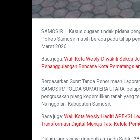
SAMOSIR – Kasus dugaan tindak pidana pengr
Polres Samosir masih berada pada tahap penye
Maret 2026.
Baca juga:
Wali Kota Wesly Diwakili Sekda 
Penanggulangan Bencana Kota Pematangsian
Berdasarkan Surat Tanda Penerimaan Lapo
SAMOSIR/POLDA SUMATERA UTARA, pelapor J
pengrusakan plang kepemilikan tanah yang te
Nainggolan, Kabupaten Samosir.
Baca juga:
Wali Kota Wesly Hadiri APEKSI Le
Transformasi Digital Menuju Tata Kelola Pe
Dalam laporannya disebutkan, pada Sabtu, 28