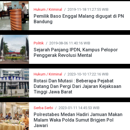
Hukum / Kriminal
/
2019-11-18 11:27:55 WIB
Pemilik Baso Enggal Malang digugat di PN
Bandung
Politik
/
2019-08-06 11:40:16 WIB
Sejarah Panjang IPDN, Kampus Pelopor
Penggerak Revolusi Mental
Hukum / Kriminal
/
2023-10-10 17:22:16 WIB
Rotasi Dan Mutasi : Beberapa Pejabat
Datang Dan Pergi Dari Jajaran Kejaksaan
Tinggi Jawa Barat
Serba Serbi
/
2023-01-11 14:45:53 WIB
Polrestabes Medan Hadiri Jamuan Makan
Malam Waka Polda Sumut Brigjen Pol
Jawari