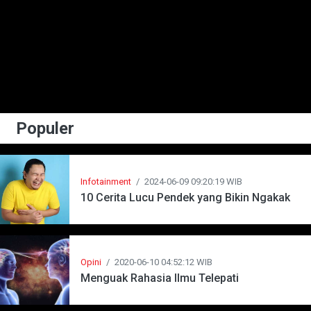
Populer
Infotainment
/
2024-06-09 09:20:19 WIB
10 Cerita Lucu Pendek yang Bikin Ngakak
Opini
/
2020-06-10 04:52:12 WIB
Menguak Rahasia Ilmu Telepati