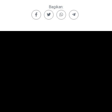
Bagikan: