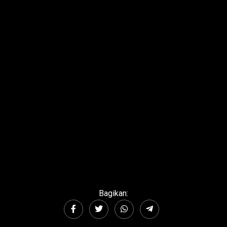
Bagikan: