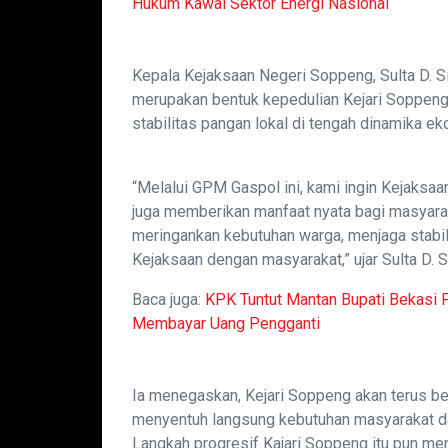
Hukum Kawal Sektor Energi Nasional
Kepala Kejaksaan Negeri Soppeng, Sulta D. 
merupakan bentuk kepedulian Kejari Soppen
stabilitas pangan lokal di tengah dinamika eko
“Melalui GPM Gaspol ini, kami ingin Kejaksa
juga memberikan manfaat nyata bagi masyara
meringankan kebutuhan warga, menjaga stabil
Kejaksaan dengan masyarakat,” ujar Sulta D. 
Baca juga:
KPK Tuntut Mantan Bupati Bekasi 
Membayar Uang Pengganti
Ia menegaskan, Kejari Soppeng akan terus b
menyentuh langsung kebutuhan masyarakat d
Langkah progresif Kajari Soppeng itu pun menu