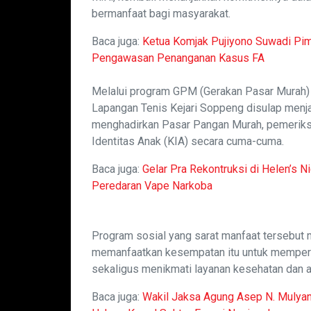
bermanfaat bagi masyarakat.
Baca juga:
Ketua Komjak Pujiyono Suwadi Pi
Pengawasan Penanganan Kasus FA
Melalui program GPM (Gerakan Pasar Murah) 
Lapangan Tenis Kejari Soppeng disulap menja
menghadirkan Pasar Pangan Murah, pemeriksa
Identitas Anak (KIA) secara cuma-cuma.
Baca juga:
Gelar Pra Rekontruksi di Helen’s N
Peredaran Vape Narkoba
Program sosial yang sarat manfaat tersebut
memanfaatkan kesempatan itu untuk mempero
sekaligus menikmati layanan kesehatan dan a
Baca juga:
Wakil Jaksa Agung Asep N. Mulya