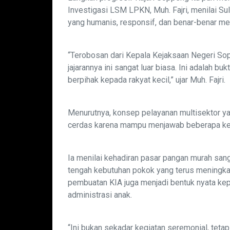
Investigasi LSM LPKN, Muh. Fajri, menilai Su
yang humanis, responsif, dan benar-benar m
“Terobosan dari Kepala Kejaksaan Negeri Sopp
jajarannya ini sangat luar biasa. Ini adalah b
berpihak kepada rakyat kecil,” ujar Muh. Fajri.
Menurutnya, konsep pelayanan multisektor y
cerdas karena mampu menjawab beberapa keb
Ia menilai kehadiran pasar pangan murah sa
tengah kebutuhan pokok yang terus meningkat. 
pembuatan KIA juga menjadi bentuk nyata ke
administrasi anak.
“Ini bukan sekadar kegiatan seremonial, tet