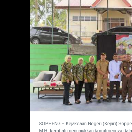
SOPPENG – Kejaksaan Negeri (Kejari) Soppen
M.H., kembali menunjukkan komitmennya dal