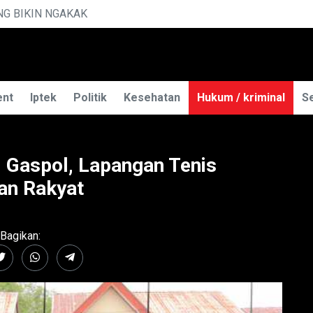
MENGUAK RAHASIA ILMU TELEPATI
ent
Iptek
Politik
Kesehatan
Hukum / kriminal
Se
 Gaspol, Lapangan Tenis
nan Rakyat
Bagikan: