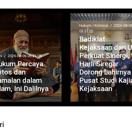
Hukum / Kriminal
/
2026-08-06
03:51:02
Badiklat
Politik
/
2026-08-06 03:49
Kejaksaan dan UI
Rieke
Perkuat Sinergi,
Suryaningsih
Harli Siregar
Dorong Pengu
Dorong Lahirnya
Kesehatan Me
Pusat Studi Kajian
Perempuan
Kejaksaan
melalui Progr
ri