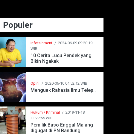
Populer
Infotainment
/
2024-06-09 09:20:19
WIB
10 Cerita Lucu Pendek yang
Bikin Ngakak
Opini
/
2020-06-10 04:52:12 WIB
Menguak Rahasia Ilmu Telepati
Hukum / Kriminal
/
2019-11-18
11:27:55 WIB
Pemilik Baso Enggal Malang
digugat di PN Bandung