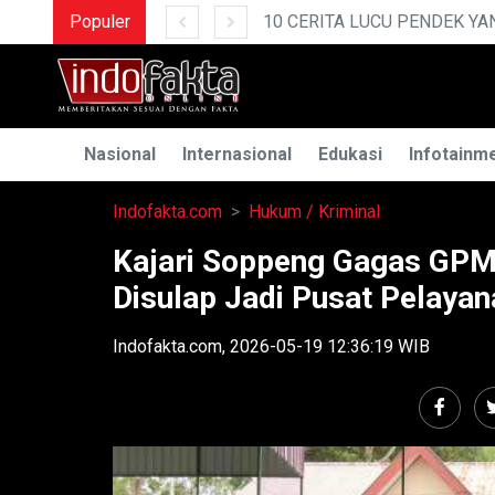
PENDEK YANG BIKIN NGAKAK
Populer
Nasional
Internasional
Edukasi
Infotainm
Indofakta.com
Hukum / Kriminal
Kajari Soppeng Gagas GPM
Disulap Jadi Pusat Pelaya
Indofakta.com, 2026-05-19 12:36:19 WIB