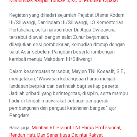
Menembak Ranpur Yonkav 4/KC di Pusdikif Cipatat
Kegiatan yang dihadiri sejumlah Pejabat Utama Kodam
III/Siliwangi, Danrindam III/Siliwangi, LO Kementerian
Pertahanan, serta narasumber Dr. Aqua Dwipayana
tersebut diawali dengan salat Zuhur berjamaah,
dilanjutkan sesi pembekalan, kemudian ditutup dengan
salat Asar sebelum Pangdam beserta rombongan
kembali menuju Makodam III/Siliwangi.
Dalam kesempatan tersebut, Mayjen TNI Kosasih, S.E.,
mengatakan, "Wawasan kebangsaan harus menjadi
landasan berpikir dan bertindak bagi setiap peserta.
Jadilah pribadi yang berintegritas, disiplin, serta mampu
hadir di tengah masyarakat sebagai penggerak
pembangunan dan penguat ketahanan bangsa." ujar
Pangdam.
Baca juga:
Menhan RI: Prajurit TNI Harus Profesional,
Rendah Hati, Dan Senantiasa Dicintai Rakyat