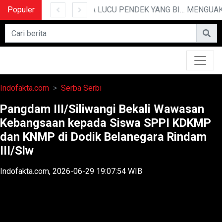
Populer
POLRESTABES MEDAN HADIRI JAMUAN MAKAN MALAM WAKA POLDA SUMUT BRIGJEN POL JAWARI
10 CERITA LUCU PENDEK YANG BIKIN NGAKAK
Indofakta.com
Serba Serbi
Pangdam III/Siliwangi Bekali Wawasan
Kebangsaan kepada Siswa SPPI KDKMP
dan KNMP di Dodik Belanegara Rindam
III/Slw
Indofakta.com, 2026-06-29 19:07:54 WIB